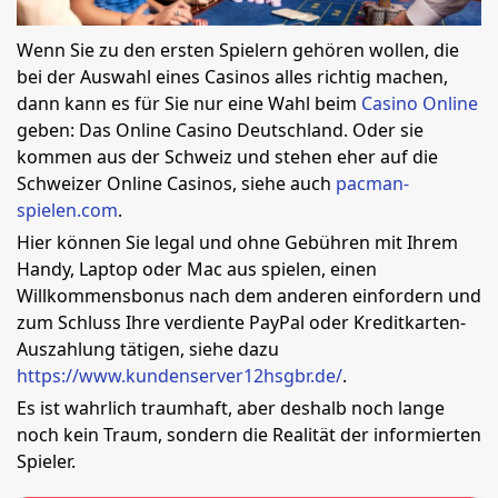
Wenn Sie zu den ersten Spielern gehören wollen, die
bei der Auswahl eines Casinos alles richtig machen,
dann kann es für Sie nur eine Wahl beim
Casino Online
geben: Das Online Casino Deutschland. Oder sie
kommen aus der Schweiz und stehen eher auf die
Schweizer Online Casinos, siehe auch
pacman-
spielen.com
.
Hier können Sie legal und ohne Gebühren mit Ihrem
Handy, Laptop oder Mac aus spielen, einen
Willkommensbonus nach dem anderen einfordern und
zum Schluss Ihre verdiente PayPal oder Kreditkarten-
Auszahlung tätigen, siehe dazu
https://www.kundenserver12hsgbr.de/
.
Es ist wahrlich traumhaft, aber deshalb noch lange
noch kein Traum, sondern die Realität der informierten
Spieler.