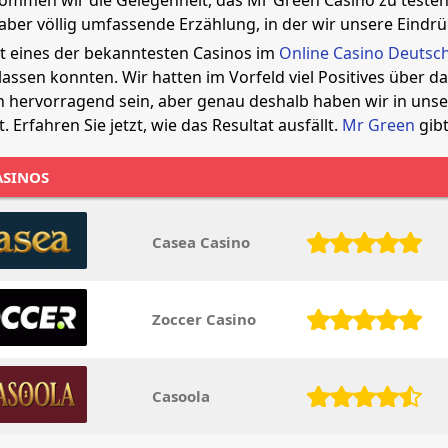
ommen wir die Gelegenheit, das Mr Green Casino zu testen
 aber völlig umfassende Erzählung, in der wir unsere Eindr
t eines der bekanntesten Casinos im
Online Casino Deutsc
lassen konnten. Wir hatten im Vorfeld viel Positives über d
en hervorragend sein, aber genau deshalb haben wir in un
 Erfahren Sie jetzt, wie das Resultat ausfällt.
Mr Green
gibt
ASINOS
Casea Casino
Zoccer Casino
Casoola