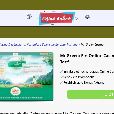
asino Deutschland: Kostenlose Spiele, beste Unterhaltung
Mr Green Casino
Mr Green: Ein Online Casi
Test!
✅ Ein absolut hochgradiges Online Ca
✅ Sehr viele Promotions
✅ Reichlich viele Bonus Aktionen
JETZT