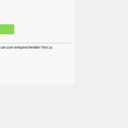
s, um zum entsprechenden Test zu