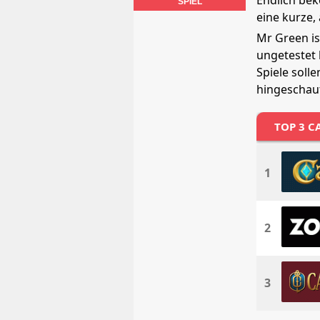
Endlich bek
SPIEL
eine kurze,
Mr Green is
ungetestet 
Spiele soll
hingeschaut.
TOP 3 C
1
2
3