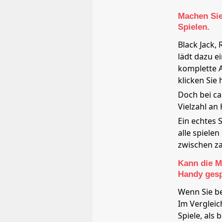
Machen Sie 
Spielen.
Black Jack,
lädt dazu e
komplette A
klicken Sie
Doch bei ca
Vielzahl an
Ein echtes 
alle spiele
zwischen za
Kann die M
Handy gesp
Wenn Sie be
Im Vergleic
Spiele, als