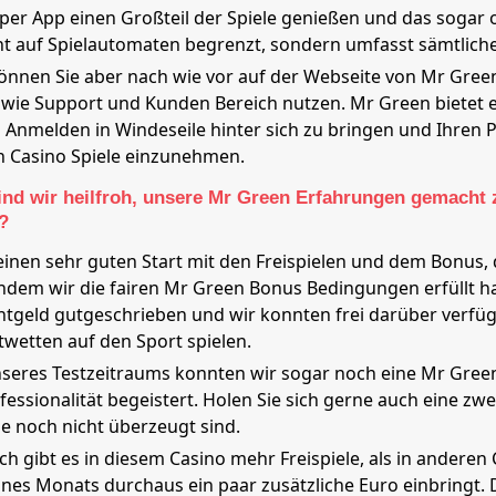
per App einen Großteil der Spiele genießen und das sogar
cht auf Spielautomaten begrenzt, sondern umfasst sämtlich
können Sie aber nach wie vor auf der Webseite von Mr Gree
wie Support und Kunden Bereich nutzen. Mr Green bietet ei
s Anmelden in Windeseile hinter sich zu bringen und Ihren P
n Casino Spiele einzunehmen.
nd wir heilfroh, unsere Mr Green Erfahrungen gemacht z
?
einen sehr guten Start mit den Freispielen und dem Bonus,
dem wir die fairen Mr Green Bonus Bedingungen erfüllt h
htgeld gutgeschrieben und wir konnten frei darüber verfüge
wetten auf den Sport spielen.
seres Testzeitraums konnten wir sogar noch eine Mr Gree
fessionalität begeistert. Holen Sie sich gerne auch eine z
ie noch nicht überzeugt sind.
ch gibt es in diesem Casino mehr Freispiele, als in anderen
ines Monats durchaus ein paar zusätzliche Euro einbringt.